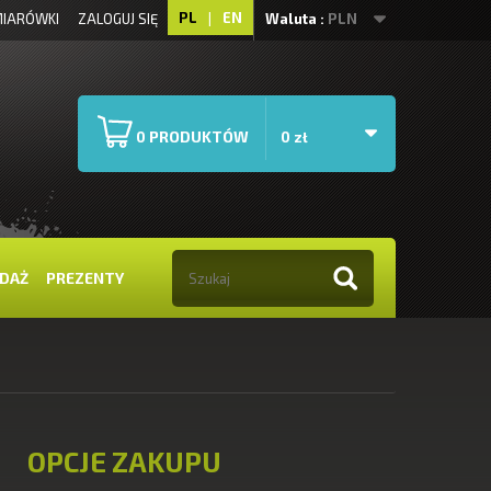
PL
|
EN
IARÓWKI
ZALOGUJ SIĘ
Waluta :
PLN
PRODUKTÓW
0
0 zł
DAŻ
PREZENTY
OPCJE ZAKUPU