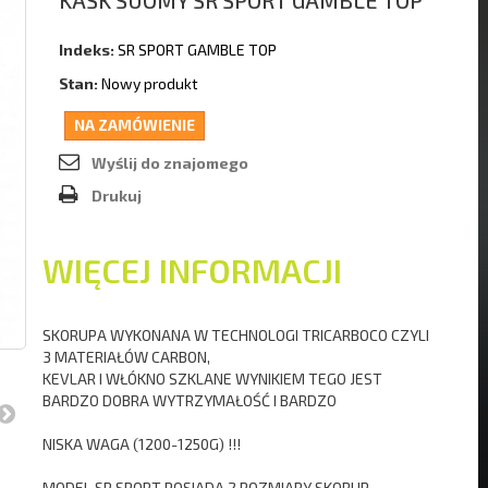
KASK SUOMY SR SPORT GAMBLE TOP
Indeks:
SR SPORT GAMBLE TOP
Stan:
Nowy produkt
NA ZAMÓWIENIE
Wyślij do znajomego
Drukuj
WIĘCEJ INFORMACJI
SKORUPA WYKONANA W TECHNOLOGI TRICARBOCO
CZYLI
3 MATERIAŁÓW CARBON,
KEVLAR I WŁÓKNO SZKLANE
WYNIKIEM TEGO JEST
BARDZO DOBRA WYTRZYMAŁOŚĆ I BARDZO
NISKA WAGA (1200-1250G) !!!
MODEL SR SPORT POSIADA 2 ROZMIARY SKORUP