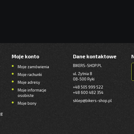
Moje konto
Dane kontaktowe
BIKERS-SHOP.PL
Moje zamówienia
ul. Żytnia 8
Moje rachunki
08-500 Ryki
Moje adresy
+48 505 999 522
Moje informacje
+48 600 482 354
osobiste
sklep@bikers-shop.pl
Moje bony
ng