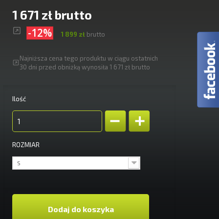
1 671 zł
brutto
-12%
1 899 zł
brutto
Najniższa cena tego produktu w ciągu ostatnich
30 dni przed obniżką wynosiła 1 671 zł brutto
Ilość
ROZMIAR
S
Dodaj do koszyka