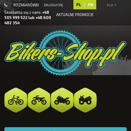
PL
|
EN
ROZMIARÓWKI
ZALOGUJ SIĘ
PLN
Skontaktuj się z nami:
+48
AKTUALNE PROMOCJE
505 999 522 lub +48 600
482 354