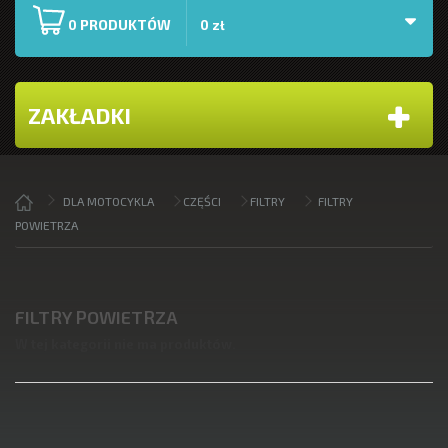
PRODUKTÓW
0
0 zł
ZAKŁADKI
DLA MOTOCYKLA
CZĘŚCI
FILTRY
FILTRY
POWIETRZA
FILTRY POWIETRZA
W tej kategorii nie ma produktów.