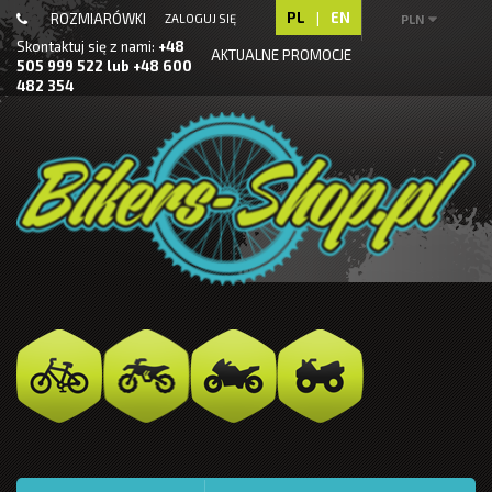
PL
|
EN
ROZMIARÓWKI
ZALOGUJ SIĘ
PLN
Skontaktuj się z nami:
+48
AKTUALNE PROMOCJE
505 999 522 lub +48 600
482 354