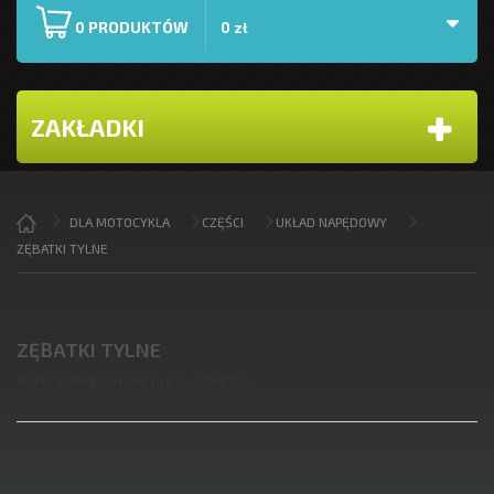
PRODUKTÓW
0
0 zł
ZAKŁADKI
DLA MOTOCYKLA
CZĘŚCI
UKŁAD NAPĘDOWY
ZĘBATKI TYLNE
ZĘBATKI TYLNE
W tej kategorii nie ma produktów.