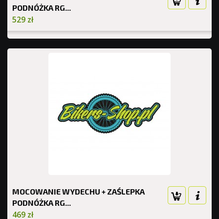
PODNÓŻKA RG...
529 zł
MOCOWANIE WYDECHU + ZAŚLEPKA
PODNÓŻKA RG...
469 zł