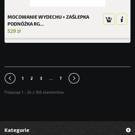
MOCOWANIE WYDECHU + ZAŚLEPKA
PODNÓŻKA RG...
529 zł
1
2
3
...
7
Pokazuje 1 - 24 z 166 elementów
Kategorie