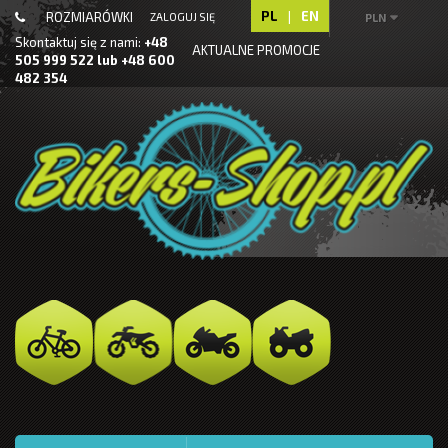
PL
|
EN
ROZMIARÓWKI
ZALOGUJ SIĘ
PLN
Skontaktuj się z nami:
+48
AKTUALNE PROMOCJE
505 999 522 lub +48 600
482 354