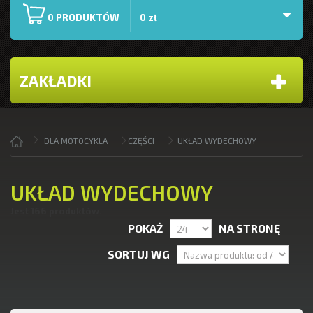
PRODUKTÓW
0
0 zł
ZAKŁADKI
DLA MOTOCYKLA
CZĘŚCI
UKŁAD WYDECHOWY
UKŁAD WYDECHOWY
Jest 166 produktów.
POKAŻ
NA STRONĘ
SORTUJ WG