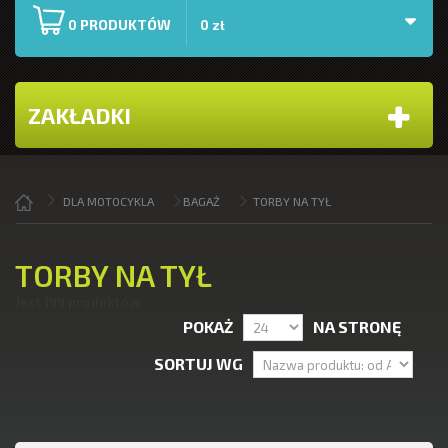
PRODUKTÓW
0
0 zł
ZAKŁADKI
DLA MOTOCYKLA
BAGAŻ
TORBY NA TYŁ
TORBY NA TYŁ
Jest 199 produktów.
POKAŻ
NA STRONĘ
SORTUJ WG