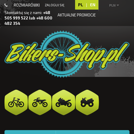
PL
|
EN
ROZMIARÓWKI
ZALOGUJ SIĘ
PLN
Skontaktuj się z nami:
+48
AKTUALNE PROMOCJE
505 999 522 lub +48 600
482 354