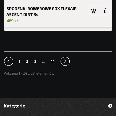
SPODENKI ROWEROWE FOX FLEXAIR
ASCENT DIRT 34
469 zł
1
2
3
...
14
Pokazuje 1 - 24 z 331 elementów
Kategorie