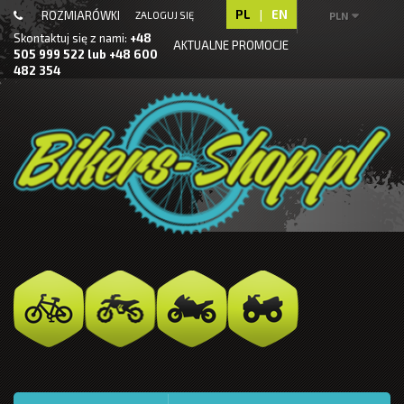
PL
|
EN
ROZMIARÓWKI
ZALOGUJ SIĘ
PLN
Skontaktuj się z nami:
+48
AKTUALNE PROMOCJE
505 999 522 lub +48 600
482 354