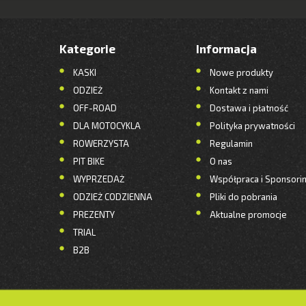
Kategorie
Informacja
KASKI
Nowe produkty
ODZIEŻ
Kontakt z nami
OFF-ROAD
Dostawa i płatność
DLA MOTOCYKLA
Polityka prywatności
ROWERZYSTA
Regulamin
PIT BIKE
O nas
WYPRZEDAŻ
Współpraca i Sponsori
ODZIEŻ CODZIENNA
Pliki do pobrania
PREZENTY
Aktualne promocje
TRIAL
B2B