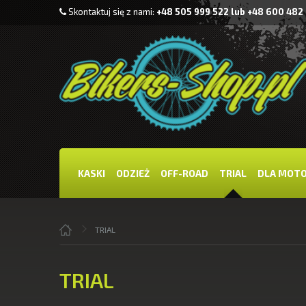
Skontaktuj się z nami:
+48 505 999 522 lub +48 600 482
KASKI
ODZIEŻ
OFF-ROAD
TRIAL
DLA MOT
TRIAL
TRIAL