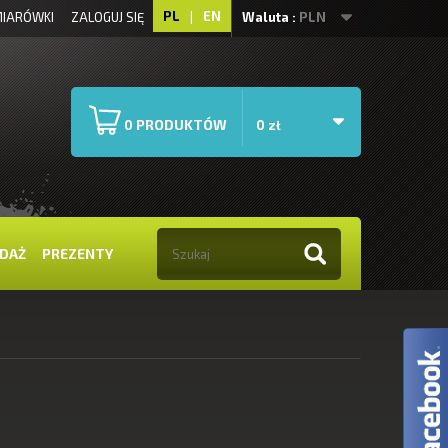
PL
|
EN
IARÓWKI
ZALOGUJ SIĘ
Waluta :
PLN
PRODUKTÓW
0
0 zł
DAŻ
PREZENTY