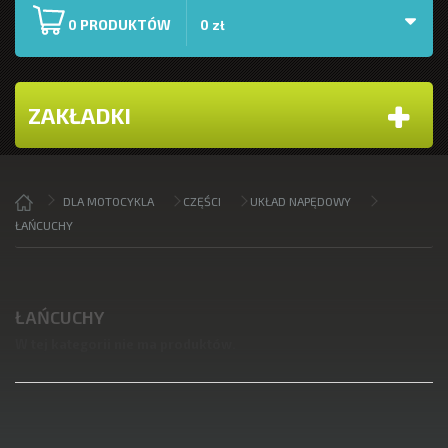
PRODUKTÓW
0
0 zł
ZAKŁADKI
DLA MOTOCYKLA
CZĘŚCI
UKŁAD NAPĘDOWY
ŁAŃCUCHY
ŁAŃCUCHY
W tej kategorii nie ma produktów.