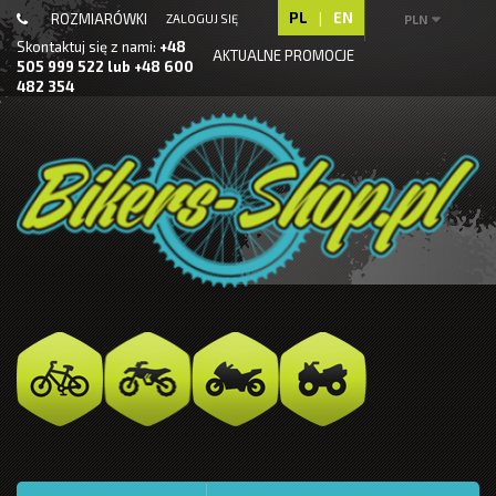
PL
|
EN
ROZMIARÓWKI
ZALOGUJ SIĘ
PLN
Skontaktuj się z nami:
+48
AKTUALNE PROMOCJE
505 999 522 lub +48 600
482 354