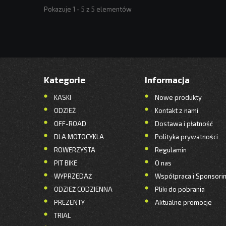
Pokazuje 1 - 5 z 5 elementów
Kategorie
Informacja
KASKI
Nowe produkty
ODZIEŻ
Kontakt z nami
OFF-ROAD
Dostawa i płatność
DLA MOTOCYKLA
Polityka prywatności
ROWERZYSTA
Regulamin
PIT BIKE
O nas
WYPRZEDAŻ
Współpraca i Sponsori
ODZIEŻ CODZIENNA
Pliki do pobrania
PREZENTY
Aktualne promocje
TRIAL