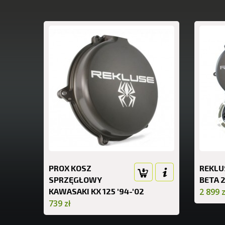
PROX KOSZ
REKLUS
SPRZĘGŁOWY
BETA 2
KAWASAKI KX 125 '94-'02
2 899 z
739 zł