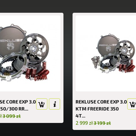
E CORE EXP 3.0
REKLUSE CORE EXP 3.0
50/300 RR...
KTM FREERIDE 350
ł
4T...
3 099 zł
2 999 zł
3 199 zł