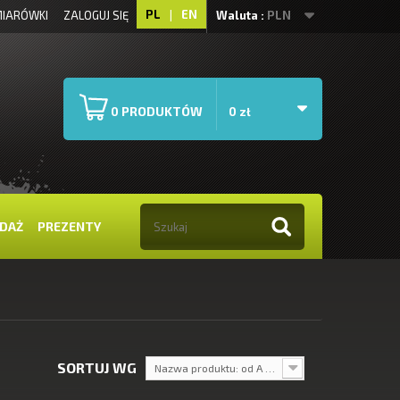
PL
|
EN
IARÓWKI
ZALOGUJ SIĘ
Waluta :
PLN
PRODUKTÓW
0
0 zł
DAŻ
PREZENTY
SORTUJ WG
Nazwa produktu: od A do Z