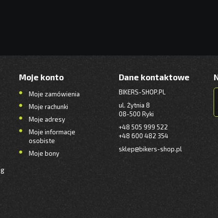
Moje konto
Dane kontaktowe
BIKERS-SHOP.PL
Moje zamówienia
ul. Żytnia 8
Moje rachunki
08-500 Ryki
Moje adresy
+48 505 999 522
Moje informacje
+48 600 482 354
osobiste
sklep@bikers-shop.pl
Moje bony
ng