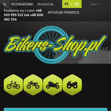
PL
|
EN
ROZMIARÓWKI
ZALOGUJ SIĘ
PLN
Skontaktuj się z nami:
+48
AKTUALNE PROMOCJE
505 999 522 lub +48 600
482 354