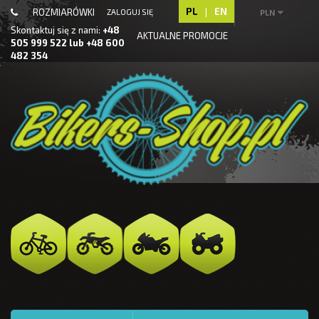
PL
|
EN
ROZMIARÓWKI
ZALOGUJ SIĘ
PLN
Skontaktuj się z nami:
+48
AKTUALNE PROMOCJE
505 999 522 lub +48 600
482 354