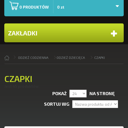
PRODUKTÓW
0
0 zł
ZAKŁADKI
ODZIEŻ CODZIENNA
ODZIEŻ DZIECIĘCA
CZAPKI
CZAPKI
Jest 45 produktów.
POKAŻ
NA STRONĘ
SORTUJ WG