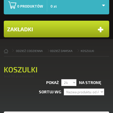
PRODUKTÓW
0
0 zł
ZAKŁADKI
ODZIEŻ CODZIENNA
ODZIEŻ DAMSKA
KOSZULKI
KOSZULKI
Jest 111 produktów.
POKAŻ
NA STRONĘ
SORTUJ WG