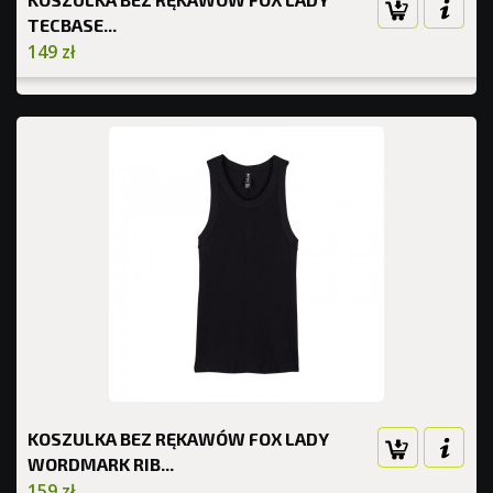
TECBASE...
149 zł
KOSZULKA BEZ RĘKAWÓW FOX LADY
WORDMARK RIB...
159 zł