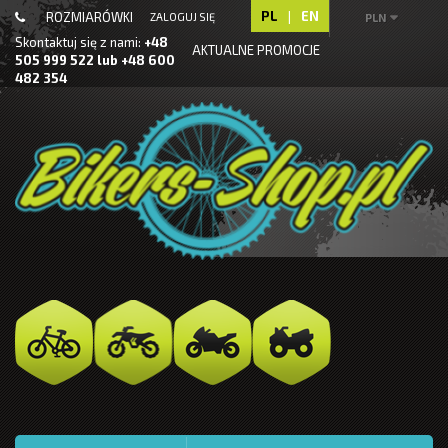
PL
|
EN
ROZMIARÓWKI
ZALOGUJ SIĘ
PLN
Skontaktuj się z nami:
+48
AKTUALNE PROMOCJE
505 999 522 lub +48 600
482 354