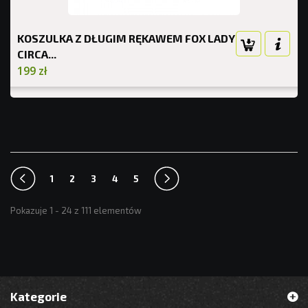
KOSZULKA Z DŁUGIM RĘKAWEM FOX LADY
CIRCA...
199 zł
1
2
3
4
5
Pokazuje 1 - 24 z 111 elementów
Kategorie