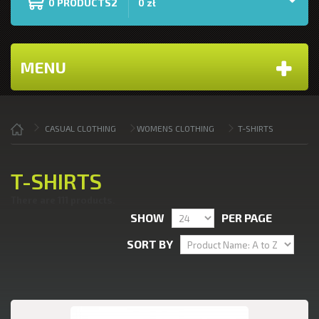
PRODUCTS2
0
0 zł
MENU
CASUAL CLOTHING
WOMENS CLOTHING
T-SHIRTS
T-SHIRTS
There are 111 products.
SHOW
PER PAGE
SORT BY