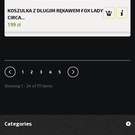
KOSZULKA Z DŁUGIM RĘKAWEM FOX LADY
CIRCA...
199 zł
1
2
3
4
5
Showing 1 - 24 of 111 items
Categories