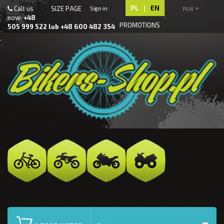
PL
|
EN
Call us
SIZE PAGE
Sign in
PLN
now:
+48
PROMOTIONS
505 999 522 lub +48 600 482 354