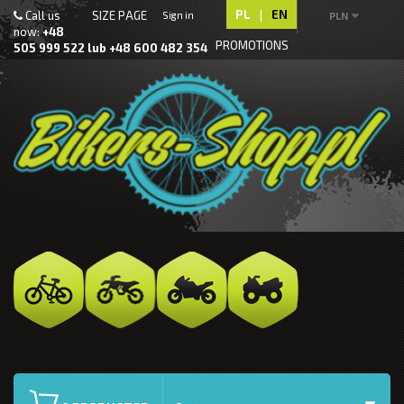
PL
|
EN
Call us
SIZE PAGE
Sign in
PLN
now:
+48
PROMOTIONS
505 999 522 lub +48 600 482 354