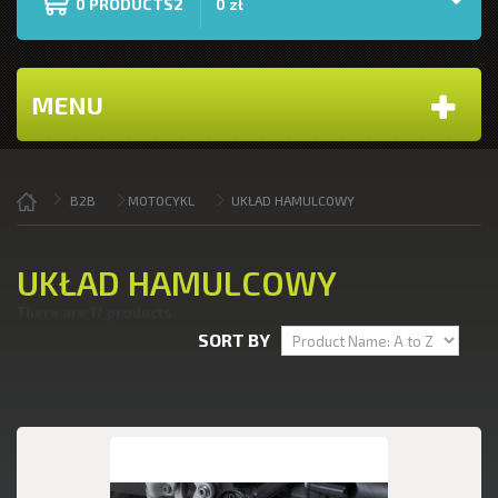
PRODUCTS2
0
0 zł
MENU
B2B
MOTOCYKL
UKŁAD HAMULCOWY
UKŁAD HAMULCOWY
There are 17 products.
SORT BY