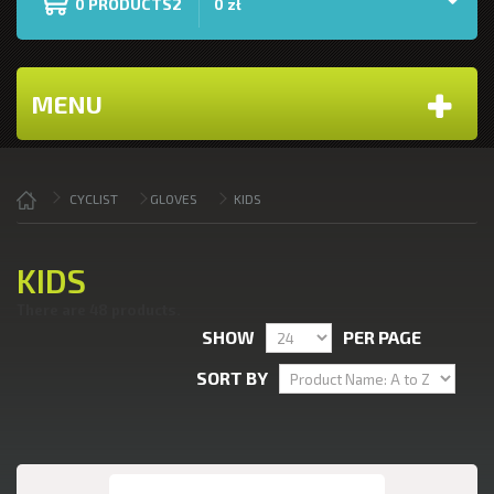
PRODUCTS2
0
0 zł
MENU
CYCLIST
GLOVES
KIDS
KIDS
There are 48 products.
SHOW
PER PAGE
SORT BY