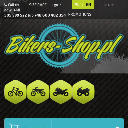
PL
|
EN
Call us
SIZE PAGE
Sign in
PLN
now:
+48
PROMOTIONS
505 999 522 lub +48 600 482 354