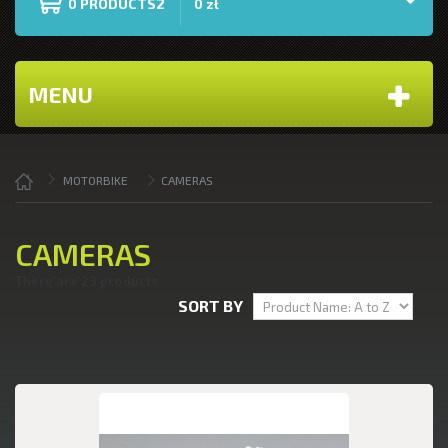
PRODUCTS2
0
0 zł
MENU
MOTORBIKE
CAMERAS
CAMERAS
There are 23 products.
SORT BY