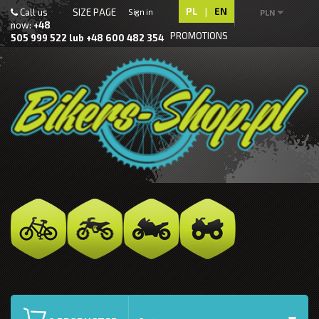
PL
|
EN
Call us
SIZE PAGE
Sign in
PLN
now:
+48
PROMOTIONS
505 999 522 lub +48 600 482 354