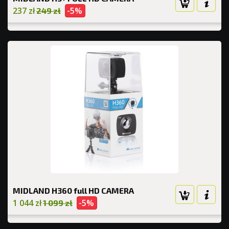
237 zł
-5%
249 zł
MIDLAND H360 full HD CAMERA
1 044 zł
-5%
1 099 zł