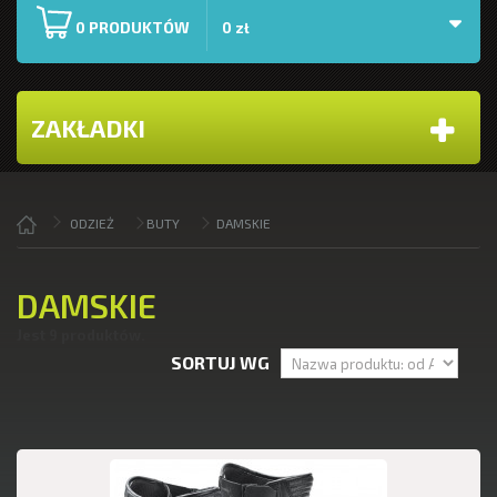
PRODUKTÓW
0
0 zł
ZAKŁADKI
ODZIEŻ
BUTY
DAMSKIE
DAMSKIE
Jest 9 produktów.
SORTUJ WG