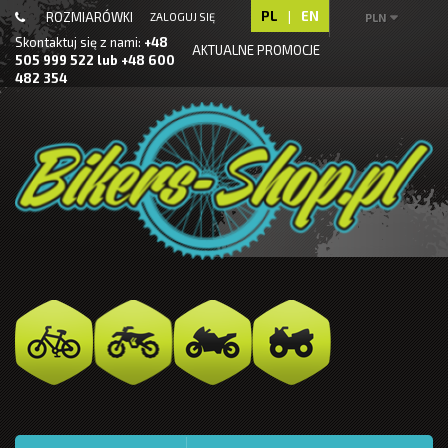
PL
|
EN
ROZMIARÓWKI
ZALOGUJ SIĘ
PLN
Skontaktuj się z nami:
+48
AKTUALNE PROMOCJE
505 999 522 lub +48 600
482 354