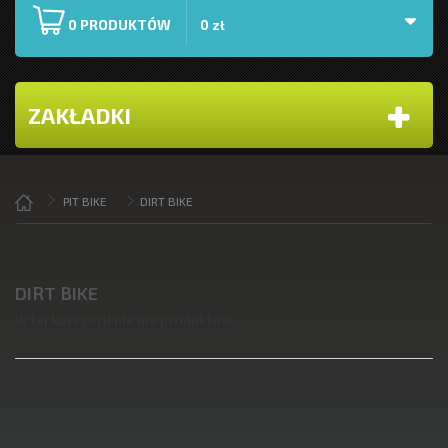
PRODUKTÓW
0
0 zł
ZAKŁADKI
PIT BIKE
DIRT BIKE
DIRT BIKE
W tej kategorii nie ma produktów.