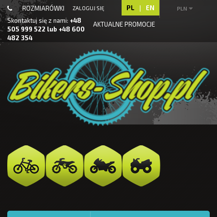
PL
|
EN
ROZMIARÓWKI
ZALOGUJ SIĘ
PLN
Skontaktuj się z nami:
+48
AKTUALNE PROMOCJE
505 999 522 lub +48 600
482 354