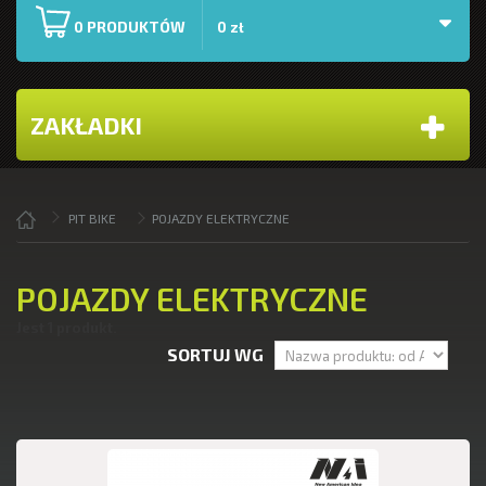
PRODUKTÓW
0
0 zł
ZAKŁADKI
PIT BIKE
POJAZDY ELEKTRYCZNE
POJAZDY ELEKTRYCZNE
Jest 1 produkt.
SORTUJ WG