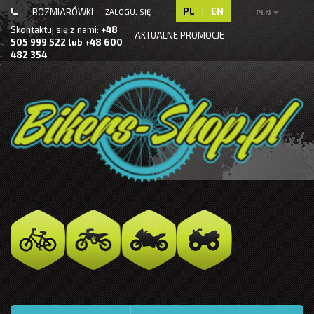
PL
|
EN
ROZMIARÓWKI
ZALOGUJ SIĘ
PLN
Skontaktuj się z nami:
+48
AKTUALNE PROMOCJE
505 999 522 lub +48 600
482 354