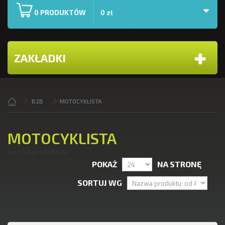
PRODUKTÓW
0
0 zł
ZAKŁADKI
B2B
MOTOCYKLISTA
MOTOCYKLISTA
Jest 48 produktów.
POKAŻ
NA STRONĘ
SORTUJ WG