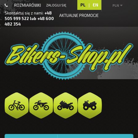
PL
|
EN
ROZMIARÓWKI
ZALOGUJ SIĘ
PLN
Skontaktuj się z nami:
+48
AKTUALNE PROMOCJE
505 999 522 lub +48 600
482 354