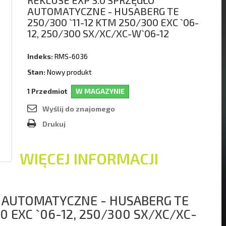
REKLUSE EXP 3.0 SPRZĘGŁO
AUTOMATYCZNE - HUSABERG TE
250/300 `11-12 KTM 250/300 EXC `06-
12, 250/300 SX/XC/XC-W`06-12
Indeks:
RMS-6036
Stan:
Nowy produkt
Przedmiot
W MAGAZYNIE
1
Wyślij do znajomego
Drukuj
WIĘCEJ INFORMACJI
O AUTOMATYCZNE - HUSABERG TE
0 EXC `06-12, 250/300 SX/XC/XC-