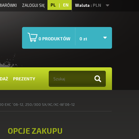
PL
|
EN
IARÓWKI
ZALOGUJ SIĘ
Waluta :
PLN
PRODUKTÓW
0
0 zł
DAŻ
PREZENTY
0 EXC `06-12, 250/300 SX/XC/XC-W`06-12
OPCJE ZAKUPU