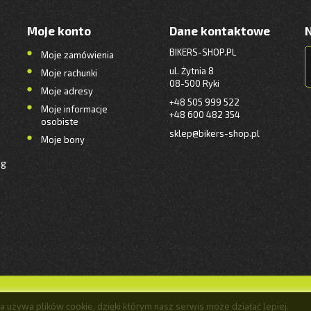
Moje konto
Dane kontaktowe
BIKERS-SHOP.PL
Moje zamówienia
ul. Żytnia 8
Moje rachunki
08-500 Ryki
Moje adresy
+48 505 999 522
Moje informacje
+48 600 482 354
osobiste
sklep@bikers-shop.pl
Moje bony
ng
na używa plików cookie, dzięki którym nasz serwis może działać lepiej.