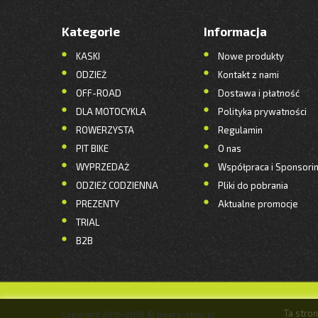
Kategorie
Informacja
KASKI
Nowe produkty
ODZIEŻ
Kontakt z nami
OFF-ROAD
Dostawa i płatność
DLA MOTOCYKLA
Polityka prywatności
ROWERZYSTA
Regulamin
PIT BIKE
O nas
WYPRZEDAŻ
Współpraca i Sponsori
ODZIEŻ CODZIENNA
Pliki do pobrania
PREZENTY
Aktualne promocje
TRIAL
B2B
Ta stro
Copyright 2016-2018 © bikers-shop.pl