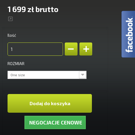
1 699 zł
brutto
Ilość
ROZMIAR
One size
Dodaj do koszyka
NEGOCJACJE CENOWE