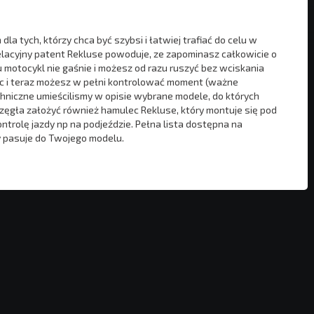
a tych, którzy chca być szybsi i łatwiej trafiać do celu w
welacyjny patent Rekluse powoduje, ze zapominasz całkowicie o
 motocykl nie gaśnie i możesz od razu ruszyć bez wciskania
moc i teraz możesz w pełni kontrolować moment (ważne
hniczne umieścilismy w opisie wybrane modele, do których
rzęgła założyć również hamulec Rekluse, który montuje się pod
trolę jazdy np na podjeździe. Pełna lista dostępna na
y pasuje do Twojego modelu.