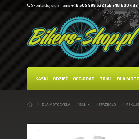
Skontaktuj się z nami:
+48 505 999 522 lub +48 600 482
KASKI
ODZIEŻ
OFF-ROAD
TRIAL
DLA MOT
DLA MOTOCYKLA
SILNIK
SPRZĘGŁO
REKLUS