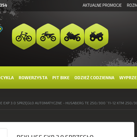
 354
AKTUALNE PROMOCJE
ROZM
OCYKLA
ROWERZYSTA
PIT BIKE
ODZIEŻ CODZIENNA
WYPRZE
E EXP 3.0 SPRZĘGŁO AUTOMATYCZNE - HUSABERG TE 250/300 `11-12 KTM 250/30