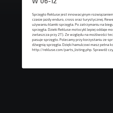
W`06-12
Sprzęgło Rekluse jest innowacyjnym rozwiązaniem dl
czasie jazdy enduro, cross oraz turystycznej. Re
używaniu klamki sprzęgła. Po zatrzymaniu na biegu
sprzęgła. Dzieki Rekluse motocykl lepiej oddaje 
zwłaszcza przy 2T). Ze względu na możliwości tec
pasuje sprzęgło. Polecamy przy korzystaniu ze sp
dźwgnią sprzęgła. Dzięki hamulcowi masz pełna kon
http://rekluse.com/parts_listing.php. Sprawdź cz