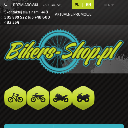
PL
|
EN
ROZMIARÓWKI
ZALOGUJ SIĘ
PLN
Skontaktuj się z nami:
+48
AKTUALNE PROMOCJE
505 999 522 lub +48 600
482 354