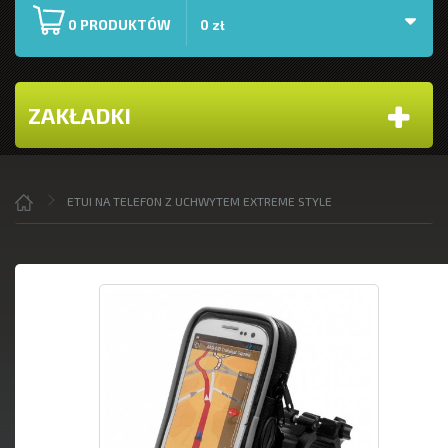
PRODUKTÓW
0
0 zł
ZAKŁADKI
ETUI NA TELEFON Z UCHWYTEM EXTREME STYLE