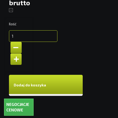
brutto
Ilość
Dodaj do koszyka
NEGOCJACJE
CENOWE