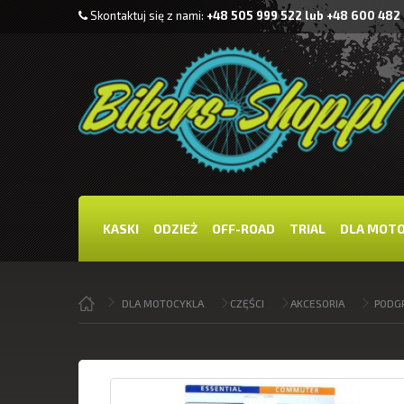
Skontaktuj się z nami:
+48 505 999 522 lub +48 600 482
KASKI
ODZIEŻ
OFF-ROAD
TRIAL
DLA MOT
DLA MOTOCYKLA
CZĘŚCI
AKCESORIA
PODG