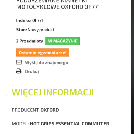
PODGRZEWANE MANETKI
MOTOCYKLOWE OXFORD OF771
Indeks:
OF771
Stan:
Nowy produkt
Przedmioty
W MAGAZYNIE
2
Ostatnie egzemplarze!
Wyślij do znajomego
Drukuj
WIĘCEJ INFORMACJI
PRODUCENT:
OXFORD
MODEL:
HOT GRIPS ESSENTIAL COMMUTER