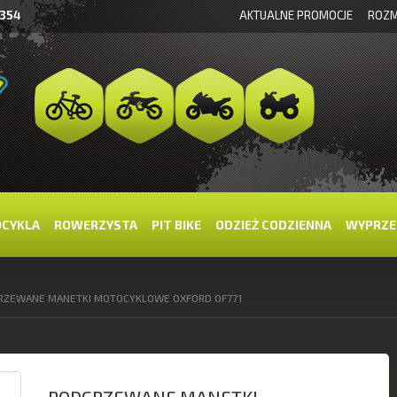
 354
AKTUALNE PROMOCJE
ROZM
OCYKLA
ROWERZYSTA
PIT BIKE
ODZIEŻ CODZIENNA
WYPRZE
RZEWANE MANETKI MOTOCYKLOWE OXFORD OF771