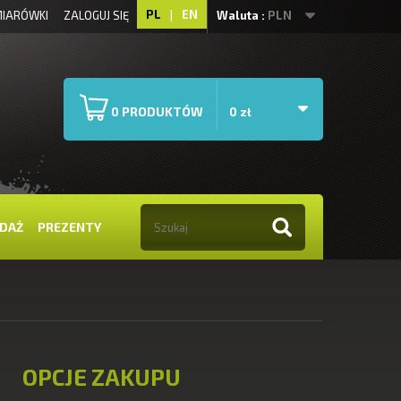
PL
|
EN
IARÓWKI
ZALOGUJ SIĘ
Waluta :
PLN
PRODUKTÓW
0
0 zł
DAŻ
PREZENTY
OPCJE ZAKUPU